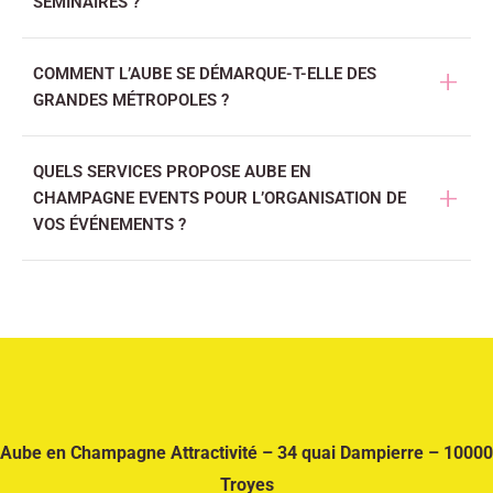
SÉMINAIRES ?
Une localisation centrale en Europe, des accès facilités et un
COMMENT L’AUBE SE DÉMARQUE-T-ELLE DES
dynamisme croissant pour le tourisme d’affaires.
GRANDES MÉTROPOLES ?
Par sa convivialité, son identité Champagne, son patrimoine et
QUELS SERVICES PROPOSE AUBE EN
une logistique simplifiée grâce à ses infrastructures modernes.
CHAMPAGNE EVENTS POUR L’ORGANISATION DE
VOS ÉVÉNEMENTS ?
Un accompagnement global via un guichet unique : cadrage,
repérages, mise en relation avec des prestataires fiables, devis
comparés et coordination terrain.
Aube en Champagne Attractivité – 34 quai Dampierre – 10000
Troyes