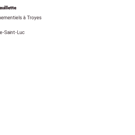
uillette
nementiels à Troyes
ation, mobilité,
 rapidement les
e-Saint-Luc
, temps
→ soirée. Pour
 congrès à Troyes
»
 compris PMR), la