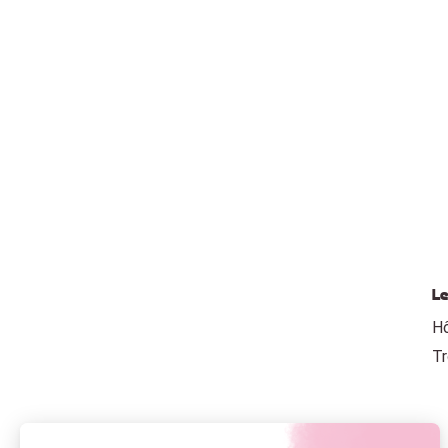
Le
Hô
T