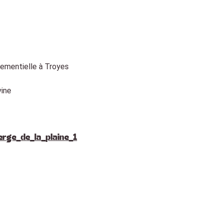
ementielle à Troyes
oche gare, au vert…).
ine
nt pro.
s.
ur