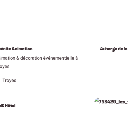
n centre-ville qui favorise des enchaînements simples, et des env
 cette logique, la page
«
Troyes, la ville à taille humaine
»
donne 
e de sa ruralité
»
valorise les options nature qui complètent un 
énite Animation
Auberge de la
imation & décoration événementielle à
royes
Troyes
B Hôtel